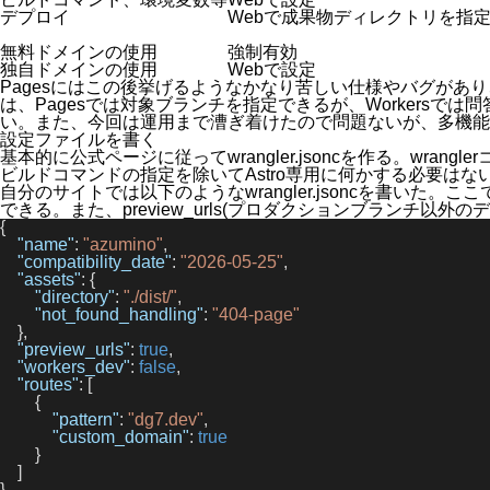
デプロイ
Webで成果物ディレクトリを指
無料ドメインの使用
強制有効
独自ドメインの使用
Webで設定
Pagesにはこの後挙げるようなかなり苦しい仕様やバグがあ
は、Pagesでは対象ブランチを指定できるが、Worker
い。また、今回は運用まで漕ぎ着けたので問題ないが、多機能
設定ファイルを書く
基本的に
公式ページ
に従って
wrangler.jsonc
を作る。
wrangler
ビルドコマンドの指定を除いてAstro専用に何かする必要はな
自分のサイトでは以下のような
wrangler.jsonc
を書いた。ここ
できる。また、
preview_urls
(プロダクションブランチ以外のデ
{
    "name"
: 
"azumino"
,
    "compatibility_date"
: 
"2026-05-25"
,
    "assets"
: {
        "directory"
: 
"./dist/"
,
        "not_found_handling"
: 
"404-page"
    },
    "preview_urls"
: 
true
,
    "workers_dev"
: 
false
,
    "routes"
: [
        {
            "pattern"
: 
"dg7.dev"
,
            "custom_domain"
: 
true
        }
    ]
}