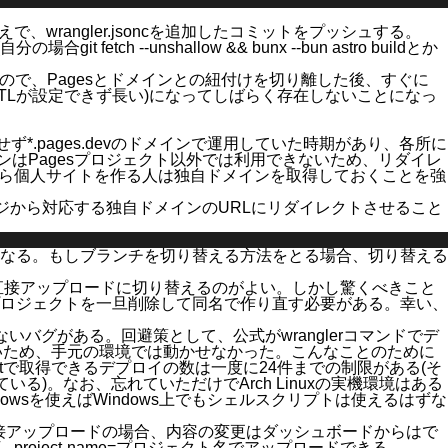
えで、
wrangler.jsonc
を追加したコミットをプッシュする。
(自分の場合
git fetch --unshallow && bunx --bun astro build
とか
ので、Pagesとドメインとの紐付けを切り離した後、すぐに
TTLが設定できず長い)になってしばらく存在しないことになっ
せず
*.pages.dev
のドメインで運用していた時期があり、各所に
ンはPagesプロジェクト以外では利用できないため、リダイレ
から個人サイトを作る人は独自ドメインを取得しておくことを強
ジから対応する独自ドメインのURLにリダイレクトさせること
なる。もしブランチを切り替える方法をとる場合、切り替える
直接アップロードに切り替えるのがよい。しかし驚くべきこと
sプロジェクトを一旦削除して同名で作り直す必要がある。幸い、
らないバグがある。回避策として、公式が
wrangler
コマンドで
デ
かないため、手元の環境では動かせなかった。こんなことのために
t
で取得できるデプロイの数は一度に24件までの制限がある(そ
)。なお、忘れていただけでArch Linuxの実機環境はある
dowsを使えばWindows上でもシェルスクリプトは使えるはずな
接アップロードの場合、内容の変更はダッシュボードからはで
o/dir/ --project-name=プロジェクト名
でアップロードできる。