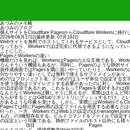
あづみのメモ帳
あづみのブログ
個人サイトをCloudflare PagesからCloudflare Workersに
2026年06月17日
(最終更新:
07月16日
)
Webサイトを無料でホストしてくれるサービスとして、Cloudf
なっており、Workersでほぼ完全に代替できるようになって
ことにした。
PagesとWorkersの違い
機能だけを見れば、WorkersはPagesの上位互換である。
ろんそういう機能もあるが、同時に、Pagesのような静的サイト
規作成画面ではPagesを隅に追いやっていたりと、Worke
分かりやすい違いとしては無料で使えるサブドメインがあり、P
めの
*
はプロジェクト名、2つめの
*
はユーザ単位で設定する文字
を使う場合はリダイレクトする必要があったのに対し、Work
がほぼ必須であるため、これをもってPagesを選択するのは
なんとなくWorkersは難しそうに見えるが、実際はほとんど同
ちらがすることはGitHubリポジトリにプッシュするだけ、とい
があるような印象を受ける。しかし、実際にはWorkersでもC
Pagesでは特にPages用の設定ファイルを用意する必要
行った。一方、WorkersではWeb上の設定のほか
wrangler.json
もの、の3種類存在する。ビルドコマンドをファイルで設定する
の設定という印象である。静的ファイルのホスト以外にも様々
項目
Pages
ビルドコマンド、環境変数等
Webで設定