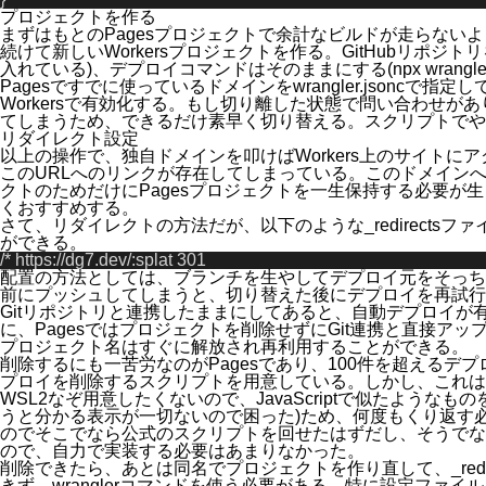
プロジェクトを作る
まずはもとのPagesプロジェクトで余計なビルドが走らない
続けて新しいWorkersプロジェクトを作る。GitHubリポジ
入れている)、デプロイコマンドはそのままにする(
npx wrangle
Pagesですでに使っているドメインを
wrangler.jsonc
で指定し
Workersで有効化する。もし切り離した状態で問い合わせが
てしまうため、できるだけ素早く切り替える。
スクリプトでや
リダイレクト設定
以上の操作で、独自ドメインを叩けばWorkers上のサイト
このURLへのリンクが存在してしまっている。このドメインへの
クトのためだけにPagesプロジェクトを一生保持する必要
くおすすめする。
さて、リダイレクトの方法だが、以下のような
_redirects
ファ
ができる。
/* https://dg7.dev/:splat 301
配置の方法としては、ブランチを生やしてデプロイ元をそっち
前にプッシュしてしまうと、切り替えた後にデプロイを再試行して
Gitリポジトリと連携したままにしてあると、自動デプロイ
に、Pagesではプロジェクトを削除せずにGit連携と直接ア
プロジェクト名はすぐに解放され再利用することができる。
削除するにも一苦労なのがPagesであり、100件を超える
プロイを削除するスクリプト
を用意している。しかし、これはシ
WSL2なぞ用意したくないので、JavaScriptで似たようなも
うと分かる表示が一切ないので困った)ため、何度もくり返す必要
のでそこでなら公式のスクリプトを回せたはずだし、そうでなくとも、B
ので、自力で実装する必要はあまりなかった。
削除できたら、あとは同名でプロジェクトを作り直して、
_red
きず、
wrangler
コマンドを使う必要がある。特に設定ファイル