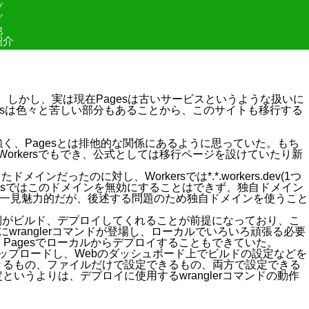
プ
グ
他
紹介
いた。しかし、実は現在Pagesは古いサービスというような扱いに
gesは色々と苦しい部分もあることから、このサイトも移行する
が強く、Pagesとは排他的な関係にあるように思っていた。もち
rkersでもでき、公式としては
移行ページ
を設けていたり新
ドメインだったのに対し、Workersでは
*.*.workers.dev
(1つ
esではこのドメインを無効にすることはできず、独自ドメイン
一見魅力的だが、後述する問題のため独自ドメインを使うこと
are側がビルド、デプロイしてくれることが前提になっており、こ
に
wrangler
コマンドが登場し、ローカルでいろいろ頑張る必要
に、Pagesでローカルからデプロイすることもできていた。
アップロードし、Webのダッシュボード上でビルドの設定などを
きるもの、ファイルだけで設定できるもの、両方で設定できる
設定というよりは、デプロイに使用する
wrangler
コマンドの動作