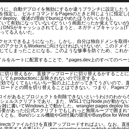
ように、自動デプロイを無効にするか違うブランチに設定したう
トリを指定し、ビルドコマンドをPagesのときと同じように指定し
r deploy
、後述の理由で
bunx
はやめたほうがいいかも)。
ていて有効になっていない(どういう画面だったか覚えてないが)
ありDNSがキャッシュされてしまうと、ネガティブキャッシュ(
ってる人
もいた。
にアクセスできるようになった。しかし、自分は独自ドメンを取得
アクセスもWorkersに向けなければいけないが、このドメイ
が生じてしまったことになる。このような惨事を防ぐため、これ
イルをルートに配置することで、
*.pages.dev
上のすべてのペー
に切り替えるか、直接アップロードに切り替えるかすることに
もproductionに反映されないので注意する。
が有効でなくてもいちいち一覧の上に上がってきてうざいので、
ップロードとの間を切り替えることはできない。つまり、Page
デプロイがあるとプロジェクトを削除できないというわけのわか
ェルスクリプトであり、また、WSL1ではNode.jsが動
のを雑に書いてWindows上で動かした。
wrangler pages deploy lis
があった(公式スクリプトでもしれっと無限ループで囲まれている
unのシェル機能やGit付属の環境やBusyBox for Win
irects
ファイルだけを直接アップロードすればよい。なお、直
を用意する必要はなく、
npx wrangler pages publish path/t