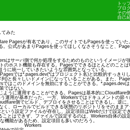
トッ
ブロ
その
自己
移行してみた
lare Pagesが有名であり、このサイトでもPagesを使って
いる。公式があまりPagesを使ってほしくなさそうなこと、Pa
Workersはサーバ側で何か処理をするためのものというイメージ
のホスト機能も存在する。PagesでできるほとんどのことはWo
rsのほうに統一していきたいような雰囲気となっている。
agesでは
*.pages.dev
(
*
はプロジェクト名)と比較的すっきりした
列)と長々しいドメインになっていることがある。また、Pag
ersではこのドメインを無効にすることができる。
*.pages.dev
は
得策ではない。
じように運用することができる。Pagesは基本的にCloudfl
う運用が基本だった。一方、Workersではドキュメントの節々
loudflare側でビルド、デプロイをさせることはできるし、逆
などはなく、ローカルでビルドできる状態のリポジトリをそのまま
c
という設定ファイルが存在し、設定項目はWebだけで設定で
ことはできず、ファイルで設定するのは、Workers自体の
な機能があるため、設定項目も多いのだろう。
Workers
Webで設定