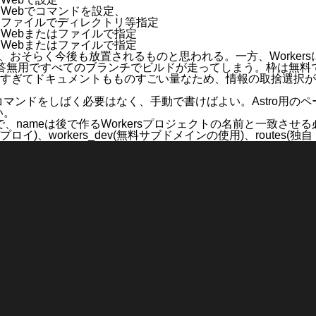
定
Webでコマンドを設定、
ファイルでディレクトリ等指定
Webまたはファイルで指定
Webまたはファイルで指定
り、おそらく今後も放置されるものと思われる。一方、Worke
sでは問答無用ですべてのブランチでビルドが走ってしまう。枠は
すぎてドキュメントもものすごい量なため、情報の取捨選択が
コマンドをしばく必要はなく、手動で書けばよい。
Astro用の
い。
で、
name
は後で作るWorkersプロジェクトの名前と一致させ
プロイ)、
workers_dev
(無料サブドメインの使用)、
routes
(独