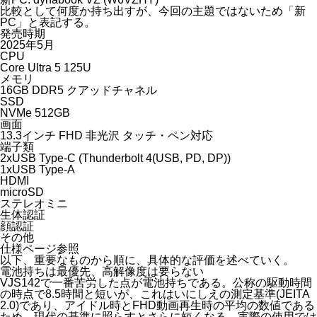
比較として何度か持ち出すが、今回の主題ではないため「新
PC」と表記する。
発売時期
2025年5月
CPU
Core Ultra 5 125U
メモリ
16GB DDR5 クアッドチャネル
SSD
NVMe 512GB
画面
13.3インチ FHD 非光沢 タッチ・ペン対応
端子類
2xUSB Type-C (Thunderbolt 4(USB, PD, DP))
1xUSB Type-A
HDMI
microSD
ステレオミニ
生体認証
顔認証
その他
仕様ページ
参照
以下、重要なものから順に、具体的な評価を述べていく。
電池持ちは最優先、高解像度は要らない
VJS142で一番苦労した点が電池持ちである。公称の駆動時間
の時点で8.5時間と短いが、これはいにしえの測定基準(JEITA
2.0)であり、アイドル時とFHD動画再生時の平均の数値である
ため、現代の基準に照らすとさらに短くなる。実際の使用では