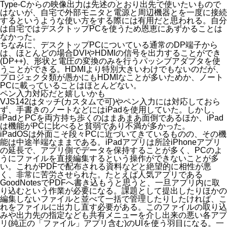
Type-Cからの映像出力は先述のとおり出先で使いたいもので
はないが、自宅で外部モニタと電源と周辺機器とを一度に接続
するというような使い方をする際には有用だと思われる。自分
は自宅ではデスクトップPCを使うため恩恵にあずかることは
なかった。
ちなみに、デスクトップPCについている通常のDP端子から
は、ほとんどの場合DVIやHDMIの信号を出力することができ
(DP++)、形状と電圧の変換のみを行うパッシブアダプタを使
うことができる。HDMIより特別大きいわけでもないのだが、
プロジェクタ類が
愚かにも
HDMIなことが多いためか、ノート
PCに載っていることはほとんどない。
ペン入力対応だと嬉しいかも
VJS142はタッチ(カスタムで可)やペン入力には対応しておら
ず、手書きのノートなどにはiPadを使用していた。しかし、
iPadとPCを両方持ち歩くのはまあまあ面倒であるほか、iPad
は機能がPCに比べると貧弱であり不満が多かった。
iPadOSは外面こそ段々PCに近づいてきているものの、その機
能は中途半端なままである。iPadアプリは所詮iPhoneアプリ
の延長で、アプリ側でデータを保持することが多く、PCのよ
うにファイルを直接編集するという操作ができないことが多
い。これがPDFで配布される資料などと絶望的に相性が悪
く、非常に苦労させられた。たとえば人気アプリである
GoodNotesでPDFへ書き込もうと思うと、一旦アプリ内に取
り込むという作業が必要になる。課題として提出したりほかの
編集しないファイルと並べて一括で管理したりしたければ、こ
れをファイルに出力し直す必要がある。このファイルの取り込
みや出力先の指定なども共有メニューを介し出来の悪い各アプ
リ(純正の「ファイル」アプリ含む)のUIを使う羽目になる。一