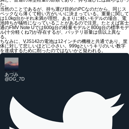
た。
当然のことであるが、持ち運び目的のPCなのだから、同じス
ペックなら薄くて軽い方がいいに決まっている。重量に関して
は1.0kg台かそれ未満が理想。あまりに軽いモデルの場合、電
池持ちが犠牲になっていることがあるので注意。たとえば富士
通のFMV Note Uでは600g台の軽量モデルと800g台の標準モデ
ル(十分軽くね?)が存在するが、バッテリ容量は倍以上異な
る。
ちなみに、VJS142の電池は12インチの機種と共通であり、筐
体に対して悲しいほどに小さい。999gというキリのいい数字
を達成するために削ったのではないかと疑われる。
あづみ
@DG_7D