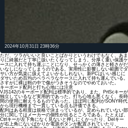
2024年10月31日 23時36分
ただ、ツラがいいと良いことばかりというわけでもなく、あま
りに綺麗だと丁寧に扱いたくなってしまう。分厚く重い保護ケ
ースに入れて持ち運ぶことになり、せっかくの薄さと軽さがだ
いなしになってしまうのである。実用性に影響しない範囲でダ
サい方が気楽に扱えてよいかもしれない。新PCはいい感じに
ダサいため百均のペラペラなケースに入れて持ち運んでいる。
さすがに裸は鞄の中で傷がつきそうなのでやめておいた。
キーボード配列と打ち心地には注意
VJS142のキーボード配列は標準的であり、また、PrtScキーが
独立しているなど実用的であった。打ち心地も悪くなく、長時
間の使用に耐えうるものであった。ほぼ同じ配列がSONY時代
から現行機種まで一貫している点も評価できる。
配列はある程度は規格で決まっているが、定められていない部
分に関してはメーカーの個性が出るところである。たとえば、
Ctrlキーが左下角になく見ないと押しにくかったり、Delキー
が右上角にないばかりか電源ボタンが配置されていたり、