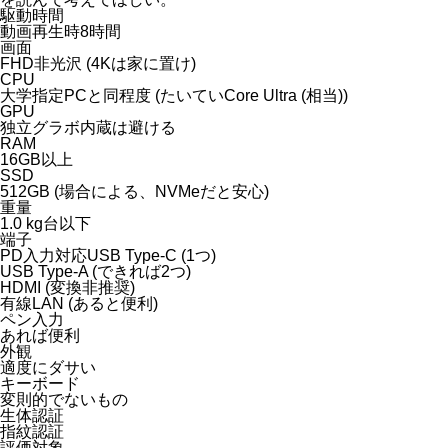
駆動時間
動画再生時8時間
画面
FHD非光沢 (4Kは家に置け)
CPU
大学指定PCと同程度 (たいていCore Ultra (相当))
GPU
独立グラボ内蔵は避ける
RAM
16GB以上
SSD
512GB (場合による、NVMeだと安心)
重量
1.0 kg台以下
端子
PD入力対応USB Type-C (1つ)
USB Type-A (できれば2つ)
HDMI (変換非推奨)
有線LAN (あると便利)
ペン入力
あれば便利
外観
適度にダサい
キーボード
変則的でないもの
生体認証
指紋認証
評価対象