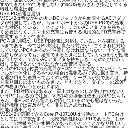
すめできないので考慮しない (macOSをわざわざ指定してくる
特殊な環境は別)。
USB PD給電は必須
VJS142は昔ながらの丸いDCジャックから給電するACアダプ
タが付属しているが、Type-CポートからのUSB PDでの給電
にも対応している。これにより、デカいACアダプタを持ち歩
く必要はなく、スマホの充電にも使える汎用的なPD充電器で
給電することができた。
PCを選ぶ際は、USB PD給電に対応していることを確認する
べきである。今ではPD対応は当たり前だが、ごくまれに対応
していないPCもあるので注意しなければならない。十分な電
池持ちがあっても、給電できるときにはしておいたほうが性能
は向上する。でかいACアダプタを持ち歩き、そのたびに取り
出して広げるというのはなかなか苦痛である。
今時のPCでは付属の充電器がPDなことも少なくないが、ケー
ブルが一体化してるやつの場合は嵩張るので家に据え置き、持
ち運び用を別途買っておくのが吉。ケーブルが別であれば、よ
り取り回しのよいものを選ぶこともできる。ダイソーの200円
の布巻きのやつとかおすすめ。
また、PD対応ではあるが、高出力なものしか受け付けないと
いうPCもあるので注意。VJS142の場合は低出力のPDはもち
ろん、非PDの5V充電にも対応しているので心配はなかった。
現行機種では言及がなく、非対応と思われる。
性能は過不足なく
VJS142で選択できるCore i7-10710Uは当時のノートPC向け
としてはコア数が多く、比較的高性能なCPUであった。しか
し、この性能を活かす機会があったかというとかなり怪しい。
自分は家にデスクトップPCがあり、外出先でデカい作業をす