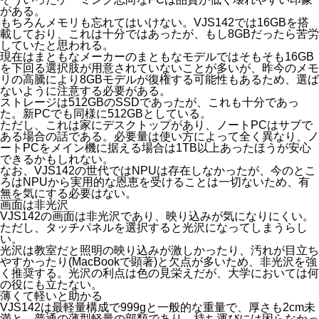
がある。
もちろんメモリも忘れてはいけない。VJS142では16GBを搭
載しており、これは十分ではあったが、もし8GBだったら苦労
していたと思われる。
現在はまともなメーカーのまともなモデルではそもそも16GB
を下回る選択肢が用意されていないことが多いが、昨今のメモ
リの高騰により8GBモデルが復権する可能性もあるため、選ば
ないように注意する必要がある。
ストレージは512GBのSSDであったが、これも十分であっ
た。新PCでも同様に512GBとしている。
ただし、これは家にデスクトップがあり、ノートPCはサブで
ある場合の話である。必要量は使い方によって全く異なり、ノ
ートPCをメイン機に据える場合は1TB以上あったほうが安心
できるかもしれない。
なお、VJS142の世代ではNPUは存在しなかったが、今のとこ
ろはNPUから実用的な恩恵を受けることは一切ないため、有
無を気にする必要はない。
画面は非光沢
VJS142の画面は非光沢であり、映り込みが気になりにくい。
ただし、タッチパネルを選択すると光沢になってしまうらし
い。
光沢は教室だと照明の映り込みが激しかったり、汚れが目立ち
やすかったり(MacBookで顕著)と欠点が多いため、非光沢を強
く推奨する。光沢の利点は色の見栄えだが、大学においては何
の役にも立たない。
薄くて軽いと助かる
VJS142は最軽量構成で999gと一般的な重量で、厚さも2cm未
満と、普通の薄型軽量の部類であり、持ち運びには困らなかっ