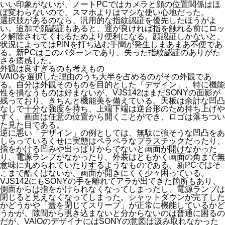
いい印象がないが、ノートPCではカメラと顔の位置関係はほ
ぼ変わらないので、スマホよりはマシな使い心地だった。
選択肢があるのなら、汎用的な指紋認証を優先したほうがよ
い。追加で顔認証もあると、運が良ければ指を触れる前にロッ
ク解除されてくれるためより便利になる。顔認証しかないと、
状況によってはPINを打ち込む手間が発生しまあまあ不便であ
る。新PCはこのパターンであり、失った指紋認証のありがた
さを痛感した。
外観は良すぎるのも考えもの
VAIOを選択した理由のうち大半を占めるのがその外観であ
る。自分は外観そのものを目的とした「デザイン」、特に機能
性を損なうものは好まないが、VJS142はまだSONYの面影が
残っており、きちんと機能美を備えている。天板は余計な凹凸
なしで十分な強度を持ち、上端下端は逆台形のため持ち上げや
すく、画面は任意の位置から開くことができ、ロゴは落ちつい
た見た目である。
逆に悪い「デザイン」の例としては、
無駄に強そうな凹凸をあ
しらっているくせに実態はペラペラなプラスチック
だったり、
指をかける凹みや出っぱりからでないと画面が開けなかった
り
、
電源ランプがなかったり
、
外装はともかく画面の角まで無
意味に丸められていたりする
ようなものである。新PCではそ
こまで酷くはないが、画面が開きにくく少々困っている。
VJS142にもSONYの手を離れてアラが出てきた箇所もあり、
側面からは指をかけられなくなってしまったし、電源ランプは
閉じると見えなくなってしまった。シャットダウンが完了した
かどうかや「蓋を閉じてスリープ」が正常に機能しているかど
うかが、隙間から覗き込まないと分からないのは普通に困るの
だが、VAIOのデザイナにはSONYの意図は汲み取れなかった