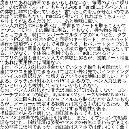
度きりであれば許容できるかもしれないが、毎週のように繰り
返すのは苦痛であった。もちろんApple Pencilによるペン入力
の体験は非常に優れているが、書いたものを活かせないのであ
れば何の意味もない。macOSが動いてくれればもうちょっと
やりようがあるんだけど……。あと地味に重い。
ペン入力対応のPCを選べば、手書きでノートを取ることがで
きつつ、PCとしての機能に困ることもなく、持ち物を減らす
こともできる。特にコンバーチブルタイプの2 in 1だと、タブ
レットPCと違い通常のPCと同等のキーボード、タッチパッド
操作が追加デバイスなしで可能なうえ、セパレートタイプのよ
うに画面側に重量が集中したり容積の都合で性能が落ちたりす
ることがなく、全体的に有利である。iPadに比べるとノート
アプリの品質も含むペン入力の体験は劣るが、授業ノート程度
であれば実用性には問題ない。
また、ペン入力対応の場合たいていタッチ操作も可能だが、即
座にマウスを使用できるわけではない外出先でポインティング
デバイスの選択肢が一つ増えるというのは地味に嬉しいことで
ある。タッチだけ対応というPCもあるので、ペン入力は要ら
ないという人も検討してみていいかもしれない。
なお、ペン入力対応かつ非光沢画面のPCはあまりない。コン
バーチブル2 in 1の場合、dynabook VシリーズやFMV Note U
シリーズに限られる。上からフィルムを貼るなどする方法もあ
るが、メーカーが想定する状態とは異なるものになるため、見
辛くなったり書きにくくなったりする可能性がある。
指紋認証があると嬉しい、顔認証もあってもよい
VJS142は標準で指紋認証を搭載し、また、オプションで顔認
証をつけた。指紋認証は姿勢やマスクの有無に関わらず使える
ため非常に便利であった。顔認証はスマホでは使いにくく全く