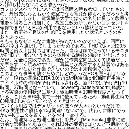
2時間も持たないことが多かった。
カタログスペックについては当然購入時も承知していたもの
の、外出先ならともかく教室でなら電源が得られるだろうと考
えていた。しかし、電気通信大学ではその名前に反して教室で
電源を得ることは難しく、教室に数カ所しかないコンセントを
確保できないとPCが利用できないという惨状となっていた。
また、教室外で趣味のためPCを使用したい状況というのも
多々あった。
そもそもなぜこんなに電池が持たないのかといえば、画面に
4Kパネルを選択してしまったためである。FHDであれば20.5
時間と倍以上は持つはずだった。当時は家で使っているモニタ
がFHDで、4Kというものを体験する絶好の機会だと思ったの
だが、完全に失敗である。確かに作業空間は広くて快適だし、
文字もすごく読みやすいし、写真とか表示すると綺麗ではある
が、電源がないと作業できないのでは本末転倒である。
このような事態を防ぐためにはどのようなPCを選べばよいか
だが、現代の基準(JEITA 3.0)では駆動時間は4K動画再生時と
アイドル時の時間がそれぞれ示される。新PCではそれぞれ10
時間、27時間となっていて、
powercfg /batteryreport
で確認で
きる実際の使用状況に基づく駆動時間も10時間程度となって
いる。これが80%制限で十分に使えているため、動画再生時で
8時間以上あると安心できると思われる。
モバイル用途ではデメリットのほうが大きいというだけで、
4Kが実用性に優れるのは間違いないので、代わりに家に
でっ
かい4Kモニタ
を置くことをおすすめする。
なお、電池持ちと処理性能だけを見ればMacBookは非常に魅
力的な選択肢であるが、それ以外の要素はほとんど不適格であ
るし、逆張りのOSを強制され大学向けとしてはまったくおす