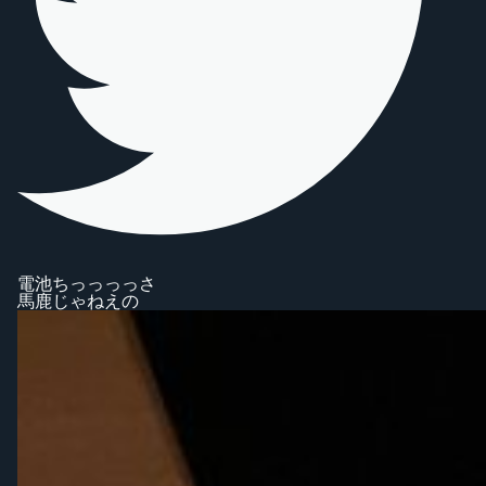
電池ちっっっっさ
馬鹿じゃねえの