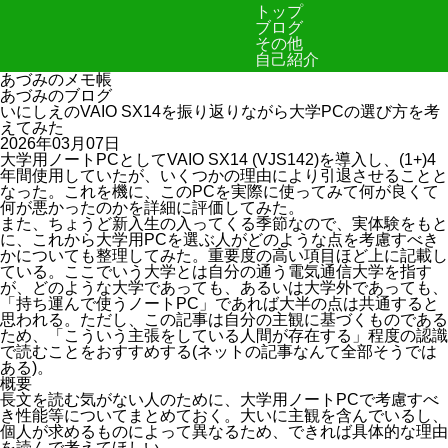
トップ
ブログ
その他
自己紹介
あづみのメモ帳
あづみのブログ
いにしえのVAIO SX14を振り返りながら大学PCの選び方を考
えてみた
2026年03月07日
大学用ノートPCとしてVAIO SX14 (VJS142)を導入し、(1+)4
年間使用していたが、いくつかの理由により引退させることと
なった。これを機に、このPCを実際に使ってみて何が良くて
何が悪かったのかを詳細に評価してみた。
また、ちょうど新入生の入ってくる季節なので、実体験をもと
に、これから大学用PCを選ぶ人がどのような点を考慮すべき
かについても整理してみた。重要度の高い項目ほど上に記載し
ている。ここでいう大学とは自分の通う電気通信大学を指す
が、どのような大学であっても、あるいは大学外であっても、
「持ち運んで使うノートPC」であれば大半の点は共通すると
思われる。ただし、この記事は自分の主観に基づくものである
ため、「こういう主張をしている人間が存在する」程度の認識
で読むことをおすすめする(ネットの記事なんて全部そうでは
ある)。
概要
長文を読む気がない人のために、大学用ノートPCで考慮すべ
き性能等についてまとめておく。大いに主観を含んでいるし、
個人が求めるものによって異なるため、できれば具体的な理由
を読んで考えてほしい。