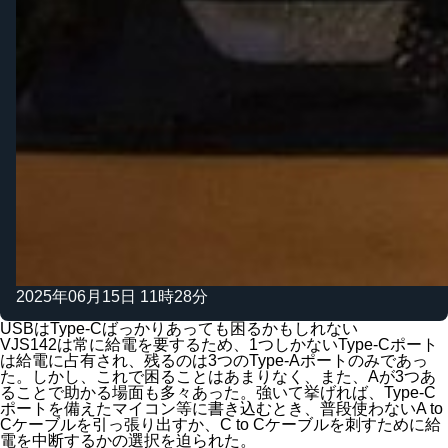
2025年06月15日 11時28分
USBはType-Cばっかりあっても困るかもしれない
VJS142は常に給電を要するため、1つしかないType-Cポート
は給電に占有され、残るのは3つのType-Aポートのみであっ
た。しかし、これで困ることはあまりなく、また、Aが3つあ
ることで助かる場面も多々あった。強いて挙げれば、Type-C
ポートを備えたマイコン等に書き込むとき、普段使わないA to
Cケーブルを引っ張り出すか、C to Cケーブルを刺すために給
電を中断するかの選択を迫られた。