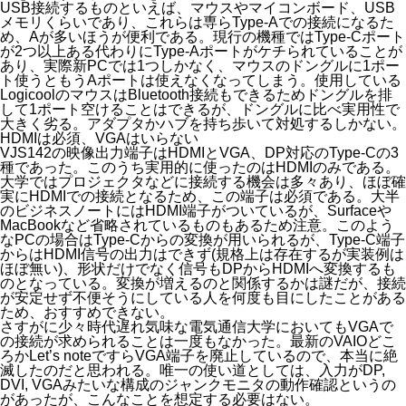
USB接続するものといえば、マウスやマイコンボード、USB
メモリくらいであり、これらは専らType-Aでの接続になるた
め、Aが多いほうが便利である。現行の機種ではType-Cポート
が2つ以上ある代わりにType-Aポートがケチられていることが
あり、実際新PCでは1つしかなく、マウスのドングルに1ポー
ト使うともうAポートは使えなくなってしまう。使用している
LogicoolのマウスはBluetooth接続もできるためドングルを排
して1ポート空けることはできるが、ドングルに比べ実用性で
大きく劣る。アダプタかハブを持ち歩いて対処するしかない。
HDMIは必須、VGAはいらない
VJS142の映像出力端子はHDMIとVGA、DP対応のType-Cの3
種であった。このうち実用的に使ったのはHDMIのみである。
大学ではプロジェクタなどに接続する機会は多々あり、ほぼ確
実にHDMIでの接続となるため、この端子は必須である。大半
のビジネスノートにはHDMI端子がついているが、Surfaceや
MacBookなど省略されているものもあるため注意。このよう
なPCの場合はType-Cからの変換が用いられるが、Type-C端子
からはHDMI信号の出力はできず(規格上は存在するが実装例は
ほぼ無い)、形状だけでなく信号もDPからHDMIへ変換するも
のとなっている。変換が増えるのと関係するかは謎だが、接続
が安定せず不便そうにしている人を何度も目にしたことがある
ため、おすすめできない。
さすがに
少々時代遅れ気味な電気通信大学においても
VGAで
の接続が求められることは一度もなかった。最新のVAIOどこ
ろかLet’s noteですらVGA端子を廃止しているので、本当に絶
滅したのだと思われる。唯一の使い道としては、入力がDP,
DVI, VGAみたいな構成のジャンクモニタの動作確認というの
があったが、こんなことを想定する必要はない。