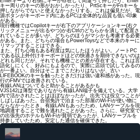
Enterキーより右側にキーが存在して間違って押したり、Enter
キー周りのキーの形がおかしかったり、PrtScキーがFnキーを
押しながらでないと使えなかったりする。これは偏見だが、電
源ボタンがキーボード内にあるPCは全体的な品質も低い印象
がある。
現行機種ではCopilotキーが右下のアプリケーションキー(右ク
リックメニューが出るやつ)か右Ctrlのどちらかを潰して配置さ
れていることが多いが、どちらのほうがマシかも考慮する必要
がある。また、どちらの場合もPowerToysなどで本来のキーに
リマップすることはできる。
また、打ち心地もある程度は気にしたほうがよい。ノートPC
である以上外付けキーボードほどの快適さを期待できないのは
どれも同じだが、それでも機種ごとの差が存在する。これは言
語化しにくく、好みにもよるので、実際に店頭で試してみるの
が一番よい。自分はそこまでこだわりはないが、古い
LIFEBOOKのキーを触ったときだけは強い違和感があった。現
行のFMVでは改善されている。
有線LANはついてると助かることがあるかも
VJS142は薄型でありながら有線LAN端子を備えている。大学
内で活かされたことはほぼなかったが、出先では役立つことが
しばしばあった。合宿免許で泊まった部屋のWi-Fiが使い物に
ならなかったとき、有線LANもあったため、LANケーブルを現
地調達することで難を逃れたことがあった。さらに、研究室で
の出張先のホテルもWi-Fiが貧弱であったが、LANケーブルを
持参していたため、安定した通信を確保できた。