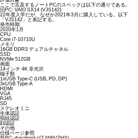
ここで言及するノートPCのスペックは以下の通りである。
旧PC: VAIO SX14 (VJS142)
22年度入学だが、
なぜか
2021年3月に購入している。以下
「VJS142」と表記する。
発売時期
2020年1月
CPU
Core i7-10710U
メモリ
16GB DDR3 デュアルチャネル
SSD
NVMe 512GB
画面
14インチ 4K 非光沢
端子類
1xUSB Type-C (USB, PD, DP)
3xUSB Type-A
HDMI
VGA
RJ45
SD
ステレオミニ
生体認証
指紋認証
顔認証
その他
仕様ページ
参照
新PC: dynabook VZ (W6VZHY)