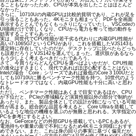
ることもなかったため、CPUが本気を出したことはほとんど
なかった。
さらに、10710Uの内蔵GPUは比較的貧弱であり、これが足を
引っ張ることもあった。4Kモニタも相まって、PDFを全画面
表示するととんでもなくもっさりになっていたし、VSCodeの
UI描画だけで苦しくなり、CPUから電力を奪って他の動作を
妨害することすらあった。
実は、同世代でCPU性能が若干劣る代わりに内蔵GPU性能が
高いi7-1065G7というCPUがあり、これを搭載したVJS143も
選定時に存在していたのだが、デスクトップに比べたらどっち
も誤差だろうとVJS142を選んでしまった。選択肢があるなら
もう少しよく考えるべきだったであろう。
さて、今買うならどんなCPUを選べばよいかだが、CPU性能
の進化はすさまじく、現代であればほぼ心配することはない。
Intelの場合「Core」シリーズであれば最低のCore 3 100Uだと
しても10710Uに勝る
ベンチマーク性能
を持つ。10世代のよう
なトレードオフではなく、内蔵GPU性能も十分に高いと思わ
れる。
ただし、ベンチマーク性能はあくまで目安であるほか、CPU
が下位だと、PCIeの帯域幅など演算性能以外の部分で制約が
あったり、また、製品全体としての設計が雑になっている可能
性が高まる。総合的な品質を考えると、Core Ultraを搭載して
いるような地位の機種を選ぶのが無難と思われる。大学指定の
PCを参考にするとよい。
なお、GeForceなどの外部GPUを搭載しているPCもあるが、
電池持ちや重量の面で不利になるため4Kモニタ同様におすす
めできない。また、これは身の回りの事実に基づく偏見だが、
そういったゲーミング志向なPCは品質が低く壊れやすい印象